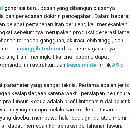
al
generasi baru, pesan yang dibangun biasanya
is dan penegasan doktrin pencegahan. Dalam bebera
taan pejabat pertahanan Iran berulang kali menekankan
ngkat sebelumnya merupakan produksi generasi lama
hanan terhadap gangguan, akurasi lebih tinggi, dan
luncuran
canggih
terbaru
dibaca sebagai upaya
erang Iran” meningkat karena respons dapat
t komando, infrastruktur, dan
basis militer
milik
AS
di
ui parameter yang sangat teknis. Pertama adalah jenis
ngan kesiapsiagaan karena waktu persiapan peluncur
 pra-luncur. Kedua adalah profil lintasan: rudal balisti
g varian yang mampu melakukan koreksi lintasan pada
an yang disebut membawa hulu ledak ganda atau memilik
i, dapat memecah konsentrasi pertahanan lawan.