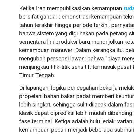
Ketika Iran mempublikasikan kemampuan
rud
bersifat ganda: demonstrasi kemampuan tekn
tahun terakhir hingga periode terkini, pernya
bahwa sistem yang digunakan pada perang si
sementara lini produksi baru menonjolkan keta
kemampuan manuver. Dalam kerangka itu, pe
mengubah persepsi lawan: bahwa “biaya meny
menjangkau titik-titik sensitif, termasuk pusa
Timur Tengah.
Di lapangan, logika pencegahan bekerja melal
propelan: bahan bakar padat memberi keuntu
lebih singkat, sehingga sulit dilacak dalam fase
klasik dapat diprediksi lebih mudah dibandin
fase terminal. Ketiga adalah hulu ledak: vari
kemampuan pecah menjadi beberapa submunis