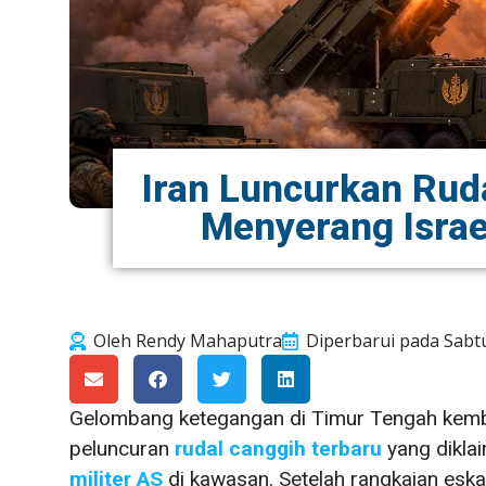
Iran Luncurkan Rud
Menyerang Israel
Oleh
Rendy Mahaputra
Diperbarui pada
Sabt
Gelombang ketegangan di Timur Tengah kemb
peluncuran
rudal canggih terbaru
yang dikla
militer AS
di kawasan. Setelah rangkaian eskal