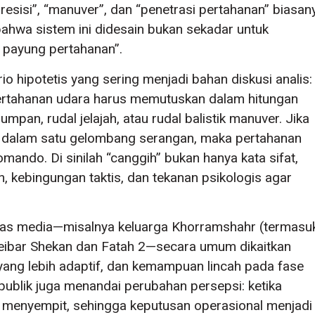
“presisi”, “manuver”, dan “penetrasi pertahanan” biasan
hwa sistem ini didesain bukan sekadar untuk
 payung pertahanan”.
o hipotetis yang sering menjadi bahan diskusi analis:
ertahanan udara harus memutuskan dalam hitungan
pan, rudal jelajah, atau rudal balistik manuver. Jika
 dalam satu gelombang serangan, maka pertahanan
mando. Di sinilah “canggih” bukan hanya kata sifat,
kebingungan taktis, dan tekanan psikologis agar
has media—misalnya keluarga Khorramshahr (termasu
Kheibar Shekan dan Fatah 2—secara umum dikaitkan
yang lebih adaptif, dan kemampuan lincah pada fase
publik juga menandai perubahan persepsi: ketika
i menyempit, sehingga keputusan operasional menjadi