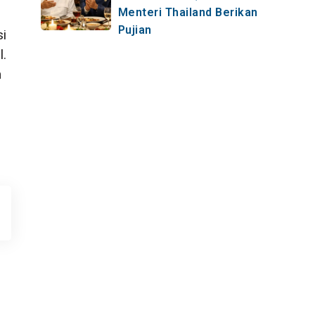
Menteri Thailand Berikan
Pujian
si
l.
m